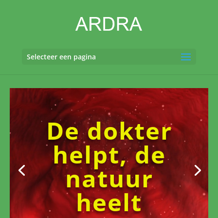
Selecteer een pagina
Videospeler
Videospeler
De dokter
helpt, de
natuur
heelt