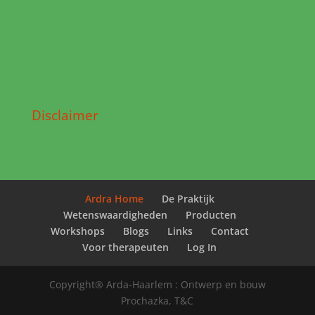
Disclaimer
Ardra Home
De Praktijk
Wetenswaardigheden
Producten
Workshops
Blogs
Links
Contact
Voor therapeuten
Log In
Copyright® Arda-Haarlem : Ontwerp en bouw
Prochazka, T&C