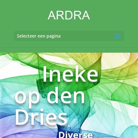
Selecteer een pagina
Ineke
op den
Dries
Diverse