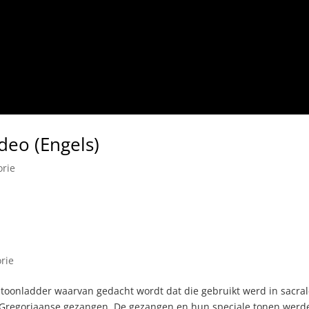
deo (Engels)
orie
rie
 toonladder waarvan gedacht wordt dat die gebruikt werd in sacra
e Gregoriaanse gezangen. De gezangen en hun speciale tonen werd