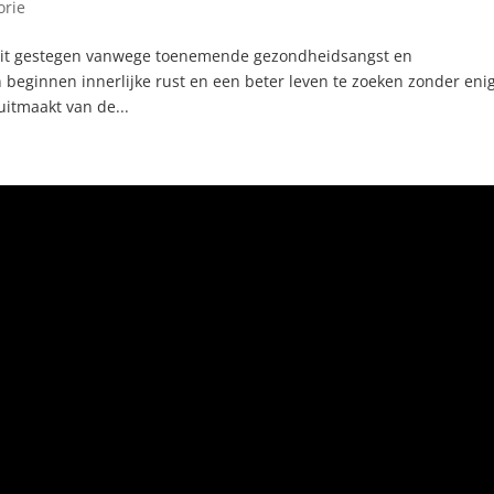
orie
teit gestegen vanwege toenemende gezondheidsangst en
eginnen innerlijke rust en een beter leven te zoeken zonder eni
itmaakt van de...